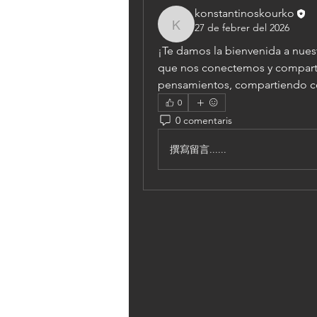
konstantinoskourko
27 de febrer del 2026
konstantinoskourko
¡Te damos la bienvenida a nues
que nos conectemos y compart
pensamientos, compartiendo c
0
0 comentaris
撰寫留言......