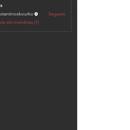
s
stantinoskourko
Segueix
tinoskourko
ots els membres (1)