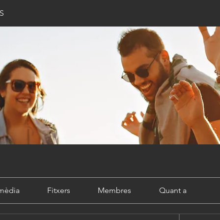
S
imèdia
Fitxers
Membres
Quant a