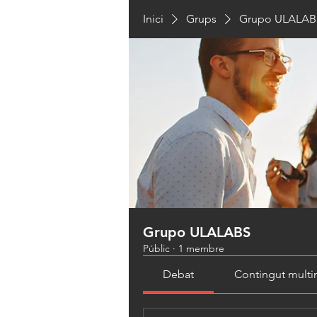
Inici
Grups
Grupo ULALAB
Grupo ULALABS
Públic
·
1 membre
Debat
Contingut mult